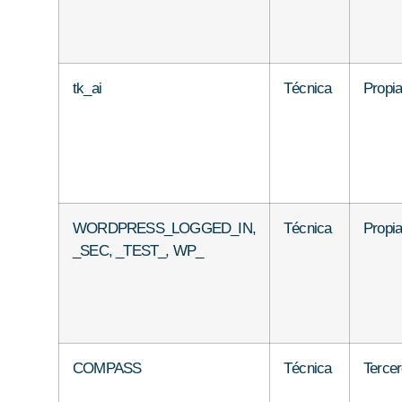
tk_ai
Técnica
Propi
WORDPRESS_LOGGED_IN,
Técnica
Propi
_SEC, _TEST_, WP_
COMPASS
Técnica
Terce