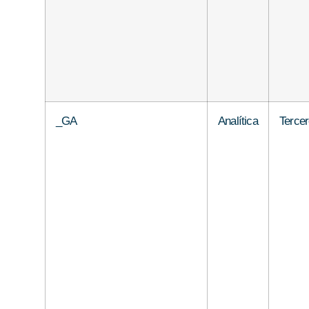
_GA
Analítica
Terce