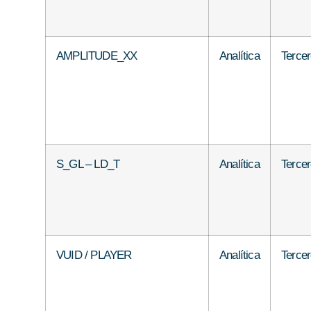
AMPLITUDE_XX
Analítica
Terce
S_GL – LD_T
Analítica
Terce
VUID / PLAYER
Analítica
Terce