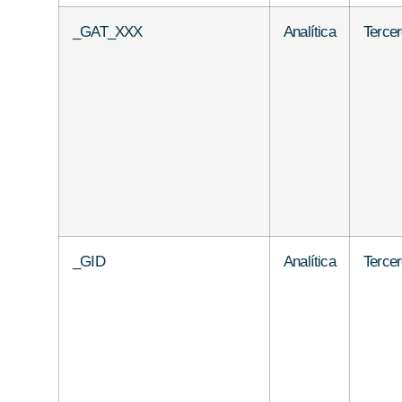
_GAT_XXX
Analítica
Terce
_GID
Analítica
Terce