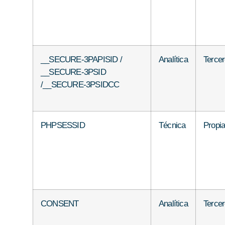
__SECURE-3PAPISID /
Analítica
Terce
__SECURE-3PSID
/__SECURE-3PSIDCC
PHPSESSID
Técnica
Propi
CONSENT
Analítica
Terce