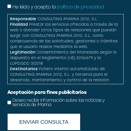
He leído y acepto la
política de privacidad
Responsable
CONSULTING IMARINA 2012, S.L.
Finalidad
Prestar los servicios ofrecidos a través de la
web o atender otros tipos de relaciones que puedan
surgir con CONSULTING IMARINA 2012, S.L. como
consecuencia de las solicitudes, gestiones o trámites
que el usuario realice mediante la web.
Legitimación
Consentimiento del interesado según lo
dispuesto en el Reglamento (UE) 2016/679 y la
LOPDGDD 3/2018
Destinatarios
Fichero interno automatizado de
CONSULTING IMARINA 2012, S.L. y terceros para el
desarrollo, mantenimiento y control de la relación
jurídica que se establezca cuando exista autorización
legal por el usuario para hacerlo.
Aceptación para fines publicitarios
Derechos
Acceso, rectificación, cesión, oposición y
Deseo recibir información sobre las noticias y
supresión.
servicios de iMarina
Información adicional
Puede obtener toda la
Información adicional y detallada que precise sobre el
tratamiento y protección de sus datos personales en
el enlace
política de privacidad