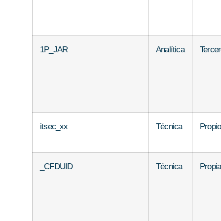
1P_JAR
Analítica
Terce
itsec_xx
Técnica
Propi
_CFDUID
Técnica
Propi