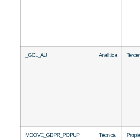
_GCL_AU
Analítica
Terce
MOOVE_GDPR_POPUP
Técnica
Propi