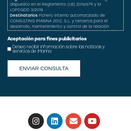
dispuesto en el Reglamento (UE) 2016/679 y la
LOPDGDD 3/2018
Destinatarios
Fichero interno automatizado de
CONSULTING IMARINA 2012, S.L. y terceros para el
desarrollo, mantenimiento y control de la relación
jurídica que se establezca cuando exista autorización
legal por el usuario para hacerlo.
Aceptación para fines publicitarios
Derechos
Acceso, rectificación, cesión, oposición y
Deseo recibir información sobre las noticias y
supresión.
servicios de iMarina
Información adicional
Puede obtener toda la
Información adicional y detallada que precise sobre el
tratamiento y protección de sus datos personales en
el enlace
política de privacidad