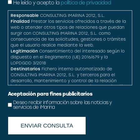
He leído y acepto la
política de privacidad
Responsable
CONSULTING IMARINA 2012, S.L.
Finalidad
Prestar los servicios ofrecidos a través de la
web o atender otros tipos de relaciones que puedan
surgir con CONSULTING IMARINA 2012, S.L. como
consecuencia de las solicitudes, gestiones o trámites
que el usuario realice mediante la web.
Legitimación
Consentimiento del interesado según lo
dispuesto en el Reglamento (UE) 2016/679 y la
LOPDGDD 3/2018
Destinatarios
Fichero interno automatizado de
CONSULTING IMARINA 2012, S.L. y terceros para el
desarrollo, mantenimiento y control de la relación
jurídica que se establezca cuando exista autorización
legal por el usuario para hacerlo.
Aceptación para fines publicitarios
Derechos
Acceso, rectificación, cesión, oposición y
Deseo recibir información sobre las noticias y
supresión.
servicios de iMarina
Información adicional
Puede obtener toda la
Información adicional y detallada que precise sobre el
tratamiento y protección de sus datos personales en
el enlace
política de privacidad