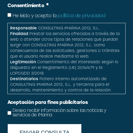
*
Consentimiento
He leído y acepto la
política de privacidad
Responsable
CONSULTING IMARINA 2012, S.L.
Finalidad
Prestar los servicios ofrecidos a través de la
web o atender otros tipos de relaciones que puedan
surgir con CONSULTING IMARINA 2012, S.L. como
consecuencia de las solicitudes, gestiones o trámites
que el usuario realice mediante la web.
Legitimación
Consentimiento del interesado según lo
dispuesto en el Reglamento (UE) 2016/679 y la
LOPDGDD 3/2018
Destinatarios
Fichero interno automatizado de
CONSULTING IMARINA 2012, S.L. y terceros para el
desarrollo, mantenimiento y control de la relación
jurídica que se establezca cuando exista autorización
legal por el usuario para hacerlo.
Aceptación para fines publicitarios
Derechos
Acceso, rectificación, cesión, oposición y
Deseo recibir información sobre las noticias y
supresión.
servicios de iMarina
Información adicional
Puede obtener toda la
Información adicional y detallada que precise sobre el
tratamiento y protección de sus datos personales en